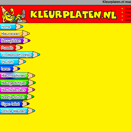
Kleurplaten.nl ma
Oud
Priv
Col
Adv